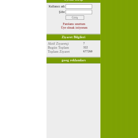
Kullanıcı adı
Şifre
Parolamı unuttum
Üye olmak istiyorum
Ziyaret Bilgileri
Aktif Ziyaretçi
7
Bugün Toplam
322
Toplam Ziyaret
677260
goog reklamları