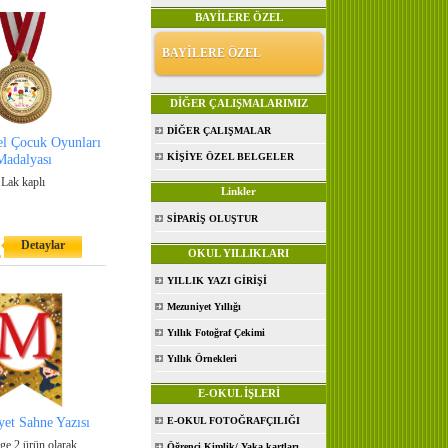
BAYİLERE ÖZEL
BAYİLERE ÖZEL
DİĞER ÇALIŞMALARIMIZ
DİĞER ÇALIŞMALAR
el Çocuk Oyunları
KİŞİYE ÖZEL BELGELER
Madalyası
Lak kaplı
Linkler
SİPARİŞ OLUŞTUR
Detaylar
L
OKUL YILLIKLARI
YILLIK YAZI GİRİŞİ
Mezuniyet Yıllığı
Yıllık Fotoğraf Çekimi
Yıllık Örnekleri
E-OKUL İŞLERİ
et Sahne Yazısı
E-OKUL FOTOĞRAFÇILIĞI
ge 2.ürün olarak
Öğrenci Kimlik/ Yaka kartları