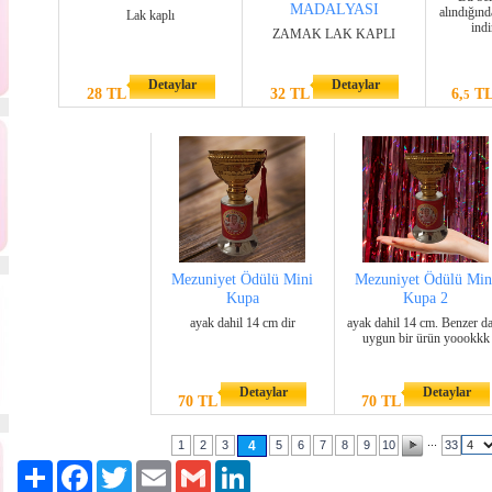
MADALYASI
alındığınd
Lak kaplı
indi
ZAMAK LAK KAPLI
Detaylar
Detaylar
28 TL
32 TL
6,
T
5
Mezuniyet Ödülü Mini
Mezuniyet Ödülü Min
Kupa
Kupa 2
ayak dahil 14 cm dir
ayak dahil 14 cm. Benzer d
uygun bir ürün yoookkk
Detaylar
Detaylar
70 TL
70 TL
...
1
2
3
4
5
6
7
8
9
10
33
Paylaş
Facebook
Twitter
Email
Gmail
LinkedIn