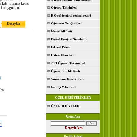
a kdv tutarınız kadar
rim uygulanır.
Öğrenci Takvimleri
E-Okul fotoğraf çekimi nedir?
Detaylar
Öğretmen Not Çizelgesi
L
İdareci Albümü
E-okul Fotoğraf Standardı
E-Okul Paketi
Hatıra Albümleri
2021 Öğrenci Takvim Psd
Öğrenci Kimlik Kartı
i
Yemekhane Kimlik Kartı
Nöbetçi Yaka Kartı
aha
ÖZEL HEDİYELİKLER
ÖZEL HEDİYELER
Ürün Ara
Detaylı Ara
Üyelik Girişi