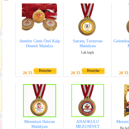
Anneler Günü Özel Kalp
Satranç Turnuvası
Geleneks
Desenli Madalya
Madalyası
Lak kaplı
Detaylar
Detaylar
28 TL
28 TL
28 T
Mezuniyet Hatırası
ANAOKULU
Mezuniy
Madalyası
MEZUNİYET
Bu bel