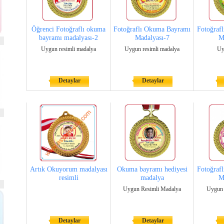
Öğrenci Fotoğraflı okuma
Fotoğraflı Okuma Bayramı
Fotoğraf
bayramı madalyası-2
Madalyası-7
M
Uygun resimli madalya
Uygun resimli madalya
Uy
Detaylar
Detaylar
Artık Okuyorum madalyası
Okuma bayramı hediyesi
Fotoğraf
resimli
madalya
M
Uygun Resimli Madalya
Uygun 
Detaylar
Detaylar