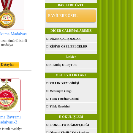
BAYİLERE ÖZEL
BAYİLERE ÖZEL
DİĞER ÇALIŞMALARIMIZ
Okuma Madalyası
DİĞER ÇALIŞMALAR
 uzun ömürlü isimli
madalya
KİŞİYE ÖZEL BELGELER
Linkler
Detaylar
SİPARİŞ OLUŞTUR
OKUL YILLIKLARI
YILLIK YAZI GİRİŞİ
Mezuniyet Yıllığı
Yıllık Fotoğraf Çekimi
Yıllık Örnekleri
ma Bayramı
E-OKUL İŞLERİ
adalyası-3
E-OKUL FOTOĞRAFÇILIĞI
 isimli madalya
Öğrenci Kimlik/ Yaka kartları