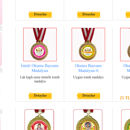
Detaylar
Detaylar
İsimli Okuma Bayramı
Okuma Bayramı
Oku
Madalyası
Madalyası-6
M
Lak kaplı uzun ömürlü isimli
Uygun isimli madalya
Uygun
madalya
Detaylar
Detaylar
25 T