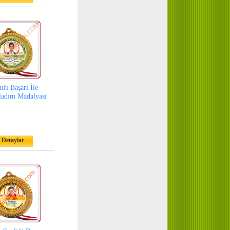
ıfı Başarı İle
adım Madalyası
Detaylar