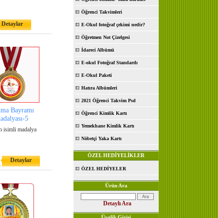
Öğrenci Takvimleri
Detaylar
E-Okul fotoğraf çekimi nedir?
Öğretmen Not Çizelgesi
İdareci Albümü
E-okul Fotoğraf Standardı
E-Okul Paketi
Hatıra Albümleri
2021 Öğrenci Takvim Psd
ma Bayramı
Öğrenci Kimlik Kartı
adalyası-5
Yemekhane Kimlik Kartı
 isimli madalya
Nöbetçi Yaka Kartı
ÖZEL HEDİYELİKLER
Detaylar
L
ÖZEL HEDİYELER
Ürün Ara
Detaylı Ara
Üyelik Girişi