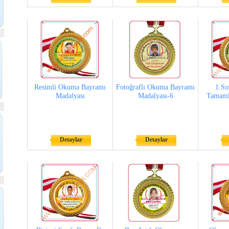
Resimli Okuma Bayramı
Fotoğraflı Okuma Bayramı
1.Sın
Madalyası
Madalyası-6
Tamaml
Detaylar
Detaylar