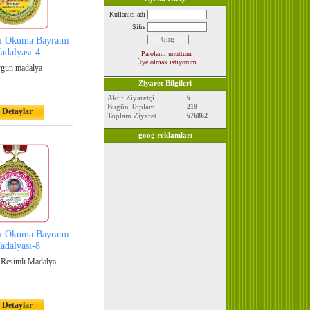
Kullanıcı adı
Şifre
lı Okuma Bayramı
adalyası-4
Parolamı unuttum
Üye olmak istiyorum
gun madalya
Ziyaret Bilgileri
Aktif Ziyaretçi
6
Bugün Toplam
219
Detaylar
Toplam Ziyaret
676862
goog reklamları
lı Okuma Bayramı
adalyası-8
Resimli Madalya
Detaylar