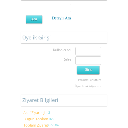
Detaylı Ara
Üyelik Girişi
Kullanıcı adı
Şifre
Parolamı unuttum
Üye olmak istiyorum
Ziyaret Bilgileri
Aktif Ziyaretçi
2
Bugün Toplam
163
Toplam Ziyaret
677584