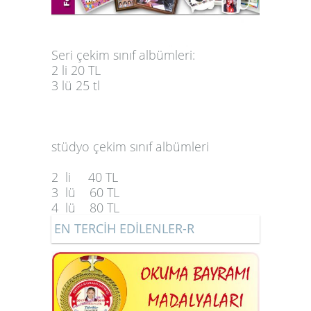
Seri çekim sınıf albümleri:
2 li 20 TL
3 lü 25 tl
stüdyo çekim sınıf albümleri
2 li 40 TL
3 lü 60 TL
4 lü 80 TL
EN TERCİH EDİLENLER-R