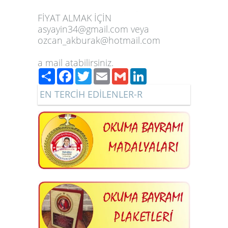
FİYAT ALMAK İÇİN
asyayin34@gmail.com veya
ozcan_akburak@hotmail.com
a mail atabilirsiniz.
Paylaş
Facebook
Twitter
Email
Gmail
LinkedIn
EN TERCİH EDİLENLER-R