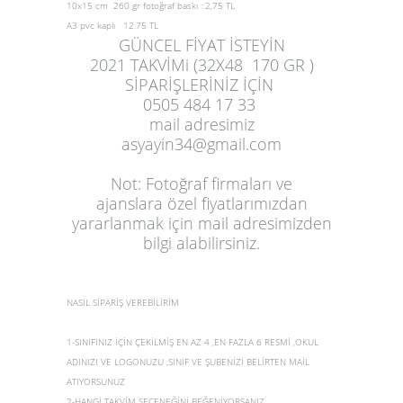
10x15 cm 260 gr fotoğraf baskı : 2,75 TL
A3 pvc kaplı 12.75 TL
GÜNCEL FİYAT İSTEYİN
2021 TAKVİMi (32X48 170 GR )
SİPARİŞLERİNİZ İÇİN
0505 484 17 33
mail adresimiz
asyayin34@gmail.com
Not: Fotoğraf firmaları ve
ajanslara
özel fiyatlarımızdan
yararlanmak için mail adresimizden
bilgi alabilirsiniz.
NASIL SİPARİŞ VEREBİLİRİM
1-SINIFINIZ İÇİN ÇEKİLMİŞ EN AZ 4 ,EN FAZLA 6 RESMİ ,OKUL
ADINIZI VE LOGONUZU ,SINIF VE ŞUBENİZİ BELİRTEN MAİL
ATIYORSUNUZ
2-HANGİ TAKVİM SEÇENEĞİNİ BEĞENİYORSANIZ