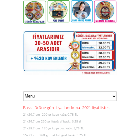
Baskı türüne göre fiyatlandırma- 2021 fiyat listesi
21x29,7 cm 200 gr kuşe kağıt: 9.75 TL
21x29,7 cm 260 gr fotoğraf baskı: 6,25 tl
21x29.7 cm 170 gr kuşe pvc kablı: 5,75 TL
15x21 cm 260 gr mat fotoğraf baskı: 3.75 TL