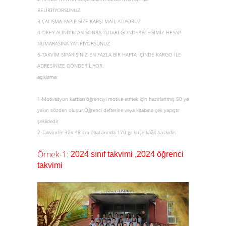
BELİRTİYORSUNUZ
3-ÇALIŞMA YAPIP SİZE KARŞI MAİL ATIYORUZ
4-OKEY ALINDIKTAN SONRA TUTARI GÖNDERECEĞİMİZ HESAP
NUMARASINA YATIRIYORSUNUZ
5-TAKVİM SİPARİŞİNİZ EN FAZLA BİR HAFTA İÇİNDE KARGO İLE
ADRESİNİZE GÖNDERİLİYOR.
açıklama:
1-Motivasyon kartları öğrenciyi motive etmek için hazırlanmış 50 ye
yakın sözden oluşur.Öğrenci defterine veya kitabına çek yapıştır
şeklidedir
2-Takvimler 32x 48 cm ebatlarında 170 gr kuşe kağıt baskıdır.
Örnek-1:
2024 sınıf takvimi ,2024 öğrenci
takvim
i