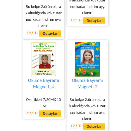
k alındığında kdv tutar
Bu belge 2.ürün olara
ınız kadar indirim uyg
k alındığında kdv tutar
ulanır.
ınız kadar indirim uyg
19,
TL
5
Detaylar
ulanır.
19,
TL
5
Detaylar
Okuma Bayramı
Okuma Bayramı
Magneti_4
Magneti-2
Özellikleri 7,2CMX 10
Bu belge 2.ürün olara
CM
k alındığında kdv tutar
ınız kadar indirim uyg
19,
TL
5
Detaylar
ulanır.
19,
TL
5
Detaylar