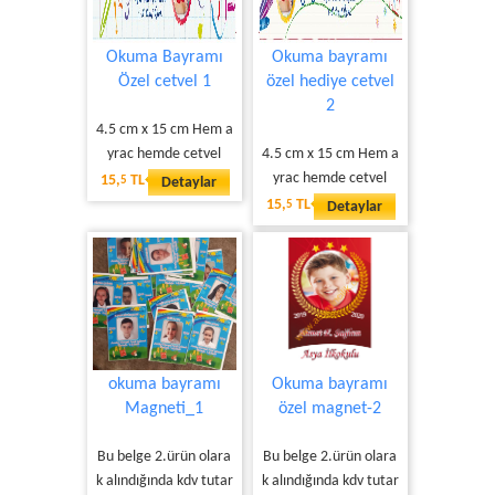
Okuma Bayramı
Okuma bayramı
Özel cetvel 1
özel hediye cetvel
2
4.5 cm x 15 cm Hem a
yrac hemde cetvel
4.5 cm x 15 cm Hem a
yrac hemde cetvel
15,
TL
5
Detaylar
15,
TL
5
Detaylar
okuma bayramı
Okuma bayramı
Magneti_1
özel magnet-2
Bu belge 2.ürün olara
Bu belge 2.ürün olara
k alındığında kdv tutar
k alındığında kdv tutar