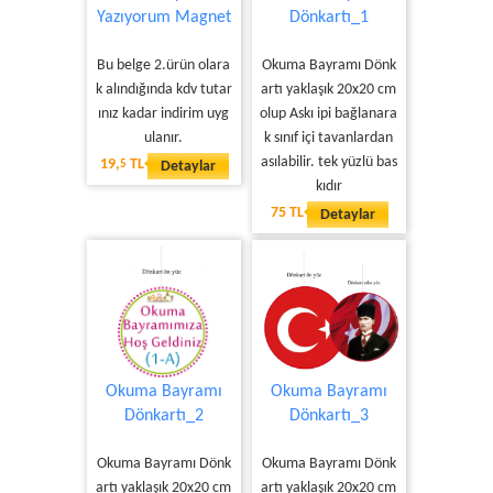
Yazıyorum Magnet
Dönkartı_1
Bu belge 2.ürün olara
Okuma Bayramı Dönk
k alındığında kdv tutar
artı yaklaşık 20x20 cm
ınız kadar indirim uyg
olup Askı ipi bağlanara
ulanır.
k sınıf içi tavanlardan
asılabilir. tek yüzlü bas
19,
TL
5
Detaylar
kıdır
75 TL
Detaylar
Okuma Bayramı
Okuma Bayramı
Dönkartı_2
Dönkartı_3
Okuma Bayramı Dönk
Okuma Bayramı Dönk
artı yaklaşık 20x20 cm
artı yaklaşık 20x20 cm