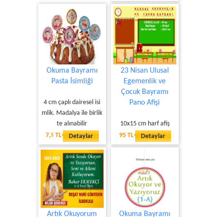
Okuma Bayramı
23 Nisan Ulusal
Pasta İsimliği
Egemenlik ve
Çocuk Bayramı
4 cm çaplı dairesel isi
Pano Afişi
mlik. Madalya ile birlik
te alınabilir
10x15 cm harf afiş
7,
TL
95 TL
5
Detaylar
Detaylar
Artık Okuyorum
Okuma Bayramı