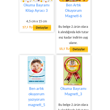
Okuma Bayramı
Ben Artık
Kitap Ayracı 3
Okuyorum
Magneti-6
4,5 cm x 15 cm
Bu belge 2.ürün olara
17,
TL
5
Detaylar
k alındığında kdv tutar
ınız kadar indirim uyg
ulanır.
15,
TL
5
Detaylar
Ben artık
Okuma Bayramı
okuyorum
Magneti_3
yazıyorum
magneti_5
Bu belge 2.ürün olara