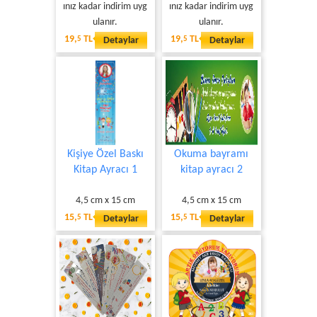
ınız kadar indirim uyg
ınız kadar indirim uyg
ulanır.
ulanır.
19,
TL
19,
TL
5
Detaylar
5
Detaylar
Kişiye Özel Baskı
Okuma bayramı
Kitap Ayracı 1
kitap ayracı 2
4,5 cm x 15 cm
4,5 cm x 15 cm
15,
TL
15,
TL
5
Detaylar
5
Detaylar