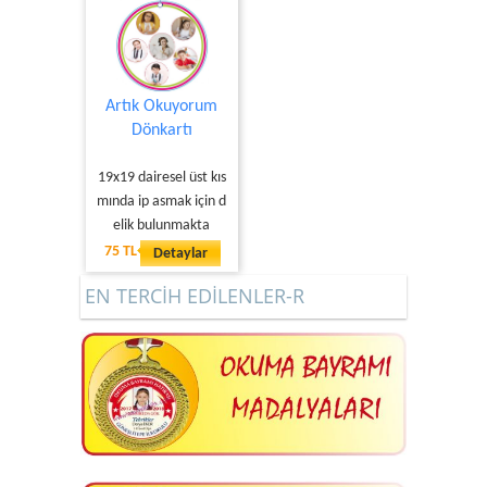
Artık Okuyorum
Dönkartı
19x19 dairesel üst kıs
mında ip asmak için d
elik bulunmakta
75 TL
Detaylar
EN TERCİH EDİLENLER-R