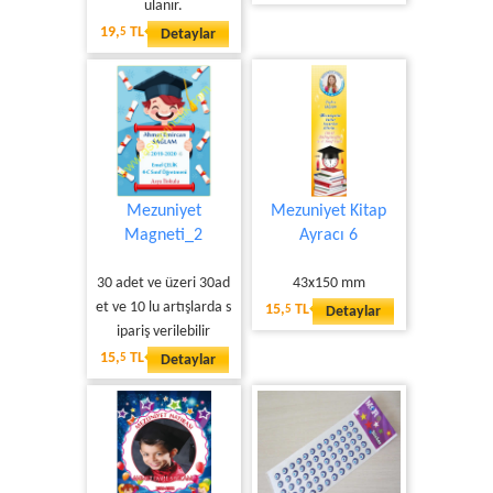
ulanır.
19,
TL
5
Detaylar
Mezuniyet
Mezuniyet Kitap
Magneti_2
Ayracı 6
30 adet ve üzeri 30ad
43x150 mm
et ve 10 lu artışlarda s
15,
TL
5
Detaylar
ipariş verilebilir
15,
TL
5
Detaylar