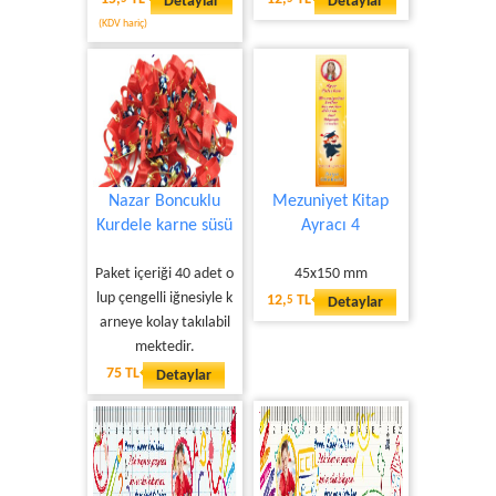
Detaylar
Detaylar
(KDV hariç)
Nazar Boncuklu
Mezuniyet Kitap
Kurdele karne süsü
Ayracı 4
Paket içeriği 40 adet o
45x150 mm
lup çengelli iğnesiyle k
12,
TL
5
Detaylar
arneye kolay takılabil
mektedir.
75 TL
Detaylar