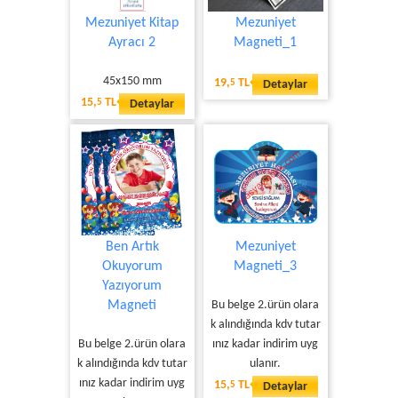
Mezuniyet Kitap
Mezuniyet
Ayracı 2
Magneti_1
45x150 mm
19,
TL
5
Detaylar
15,
TL
5
Detaylar
Ben Artık
Mezuniyet
Okuyorum
Magneti_3
Yazıyorum
Magneti
Bu belge 2.ürün olara
k alındığında kdv tutar
Bu belge 2.ürün olara
ınız kadar indirim uyg
k alındığında kdv tutar
ulanır.
ınız kadar indirim uyg
15,
TL
5
Detaylar