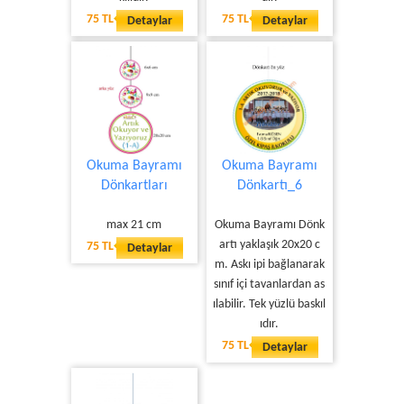
75 TL
75 TL
Detaylar
Detaylar
Okuma Bayramı
Okuma Bayramı
Dönkartları
Dönkartı_6
max 21 cm
Okuma Bayramı Dönk
artı yaklaşık 20x20 c
75 TL
Detaylar
m. Askı ipi bağlanarak
sınıf içi tavanlardan as
ılabilir. Tek yüzlü baskıl
ıdır.
75 TL
Detaylar