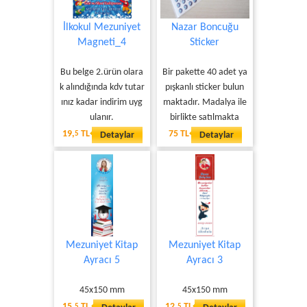
İlkokul Mezuniyet
Nazar Boncuğu
Magneti_4
Sticker
Bu belge 2.ürün olara
Bir pakette 40 adet ya
k alındığında kdv tutar
pışkanlı sticker bulun
ınız kadar indirim uyg
maktadır. Madalya ile
ulanır.
birlikte satılmakta
19,
TL
75 TL
5
Detaylar
Detaylar
Mezuniyet Kitap
Mezuniyet Kitap
Ayracı 5
Ayracı 3
45x150 mm
45x150 mm
15,
TL
12,
TL
5
5